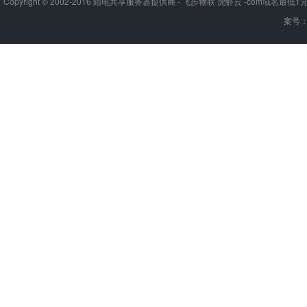
Copyright © 2002-2016 陌电共享服务器提供商 - 飞步物联 虎虾云 -com域名最
案号