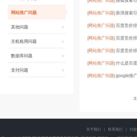
网站推广问题
搜狐搜索
[
]
网站推广问题
网站推广问题
新浪搜索
[
]
网站推广问题
百度竞价
[
]
其他问题
网站推广问题
百度竞价
[
]
主机租用问题
网站推广问题
百度竞价
[
]
数据库问题
网站推广问题
什么是百
[
]
支付问题
网站推广问题
google
[
]
文
关于我们
|
联系我们
|
付款