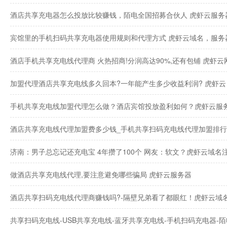
酒店共享充电器怎么投放比较赚钱，陌电全国招募合伙人 虎虾云服务
宾馆里的手机扫码共享充电器使用规则和代理方式 虎虾云域名，服务
酒店手机共享充电线代理商 火热招商!分润高达90%,还有包铺 虎虾
加盟代理酒店共享充电线多久回本?一年能产生多少收益利润? 虎虾云
手机共享充电线加盟代理怎么做？酒店宾馆投放盈利如何？虎虾云服
酒店共享充电线代理加盟费多少钱_手机共享扫码充电线代理加盟排行
济南：男子总忘记还充电宝 4年攒了100个 网友：软文？虎虾云域名
做酒店共享充电线代理,要注意避免哪些骗局 虎虾云服务器
酒店共享扫码充电线代理商赚钱吗?-隔壁兄弟看了都眼红！虎虾云域
共享扫码充电线-USB共享充电线-蓝牙共享充电线-手机扫码充电器-陌