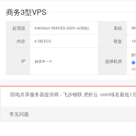
商务3型VPS
处理器
系统
IntelXeon 5645/E5-2620×4(四核)
Wi
内存
硬盘
4 GB ECC
1
默
IP
选择机房
独享IP一个
49
陌电共享服务器提供商 - 飞步物联 虎虾云 -com域名最
常见问题