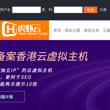
用户名:
密 码:
注册
首页
域名注册
虚拟主机
云