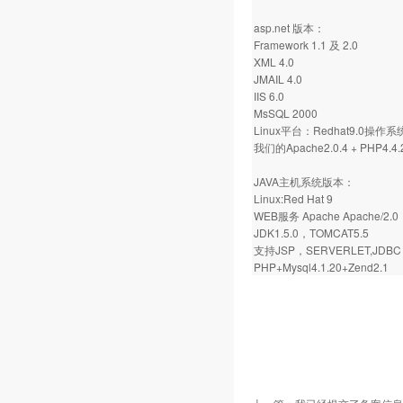
asp.net 版本：
Framework 1.1 及 2.0
XML 4.0
JMAIL 4.0
IIS 6.0
MsSQL 2000
Linux平台：Redhat9.0操作系
我们的Apache2.0.4 + PHP4.4.2
JAVA主机系统版本：
Linux:Red Hat 9
WEB服务 Apache Apache/2.0
JDK1.5.0，TOMCAT5.5
支持JSP，SERVERLET,JDBC 
PHP+Mysql4.1.20+Zend2.1