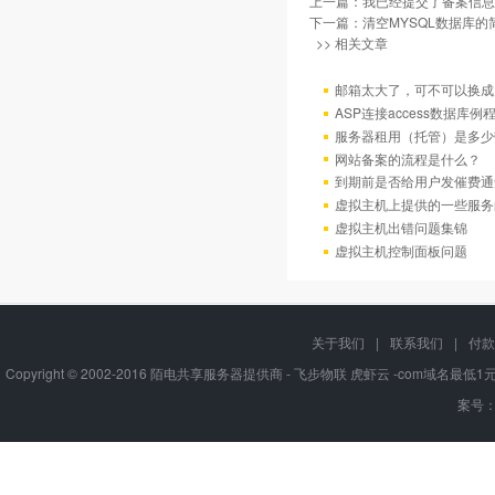
上一篇：
我已经提交了备案信息
下一篇：
清空MYSQL数据库的
>> 相关文章
邮箱太大了，可不可以换成
ASP连接access数据库例
服务器租用（托管）是多少
网站备案的流程是什么？
到期前是否给用户发催费通
虚拟主机上提供的一些服务
虚拟主机出错问题集锦
虚拟主机控制面板问题
关于我们
|
联系我们
|
付款
Copyright © 2002-2016 陌电共享服务器提供商 - 飞步物联 虎虾云 -com域名最
案号