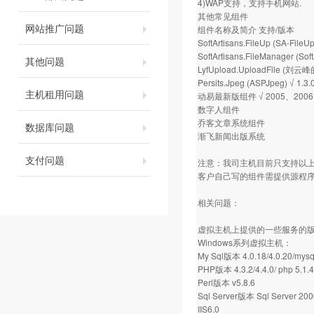
4)WAP支持，支持手机网站.
其他常见组件
网站推广问题
组件名称及简介 支持/版本
SoftArtisans.FileUp (SA-File
SoftArtisans.FileManager (S
其他问题
LyfUpload.UploadFile (
Persits.Jpeg (ASPJpeg) √ 1.3.
主机租用问题
动易最新版组件 √ 2005、2006
数字人组件
乔客文章系统组件
数据库问题
渐飞新闻出版系统
支付问题
注意：我司主机目前只支持以
客户自己写的组件需提供源程序
相关问题：
虚拟主机上提供的一些服务的版
Windows系列虚拟主机：
My Sql版本 4.0.18/4.0.20/mysq
PHP版本 4.3.2/4.4.0/ php 5.1.4
Perl版本 v5.8.6
Sql Server版本 Sql Server 200
IIS6.0