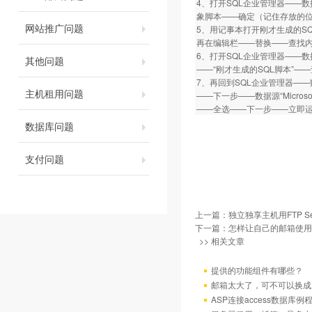
4、打开SQL企业管理器——数据
象脚本——确定（记住存放的
网站推广问题
5、用记事本打开刚才生成的SQL脚
再在编辑栏——替换——查找内容为“
6、打开SQL企业管理器——
其他问题
——“刚才生成的SQL脚本”—
7、再回到SQL企业管理器—
主机租用问题
——下一步——数据源“Micro
——全选——下一步——立即
数据库问题
支付问题
上一篇：
独立独享主机用FTP Se
下一篇：
怎样让自己的邮箱使用
>> 相关文章
提供的功能组件有哪些？
邮箱太大了，可不可以换成
ASP连接access数据库例