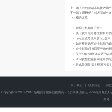
上一篇：
我的邮箱不能接收国外
下一篇：
用PHP在线发送邮件
>> 相关文章
虚拟主机如何升级？
关于我司域名修改解析后的
java主机常见问题(jsp版本)
如何获得购买企业邮局的赠
企业邮局V5.0网页登录代码
关于asp.net版本设置的说
请问我想把在新网注册的域
什么是国际域名和国内域名
关于我们
|
联系我们
|
付款
Copyright © 2002-2016 陌电共享服务器提供商 - 飞步物联 虎虾云 -com域名最
案号