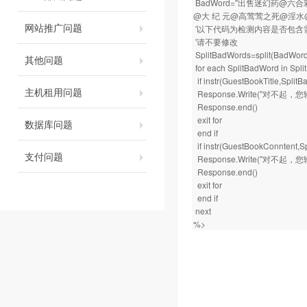
BadWord="出售迷幻药
@大 纪 元@高莺莺之死@淫水@
网站推广问题
'以下代码为检测内容是否包含
'请不要修改
SplitBadWords=split(BadWord
其他问题
for each SplitBadWord i
if instr(GuestBookTitle
主机租用问题
Response.Write("对不
Response.end()
exit for
数据库问题
end if
if instr(GuestBookConnt
支付问题
Response.Write("对不
Response.end()
exit for
end if
next
%>