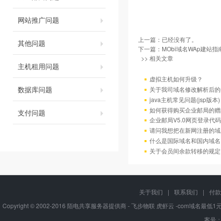
网站推广问题
上一篇：已经没有了。
其他问题
下一篇：
MObi域名WAp建站指
>> 相关文章
主机租用问题
虚拟主机如何升级？
数据库问题
关于我司域名修改解析后的
java主机常见问题(jsp版本)
如何获得购买企业邮局的赠
支付问题
企业邮局V5.0网页登录代码
请问我想把在新网注册的域
什么是国际域名和国内域名
关于会员间余款转移的规定
关于我们
|
联系我们
|
付款
Copyright © 2002-2016 陌电共享服务器提供商 - 飞步物联 虎虾云 -com域名最
案号