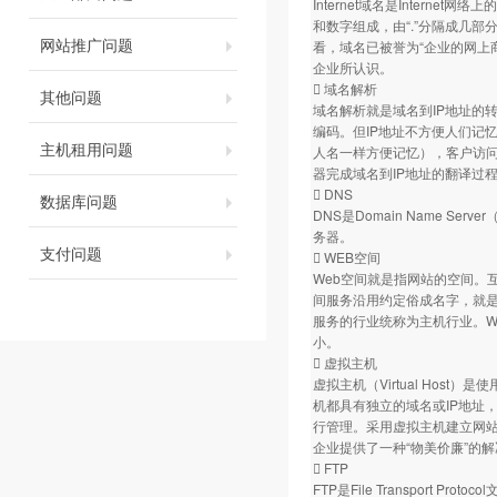
Internet域名是Inter
和数字组成，由“.”分隔成几部分
网站推广问题
看，域名已被誉为“企业的网上
企业所认识。
 域名解析
其他问题
域名解析就是域名到IP地址的
编码。但IP地址不方便人们记
主机租用问题
人名一样方便记忆），客户访
器完成域名到IP地址的翻译过
 DNS
数据库问题
DNS是Domain Name 
务器。
支付问题
 WEB空间
Web空间就是指网站的空间。
间服务沿用约定俗成名字，就是
服务的行业统称为主机行业。W
小。
 虚拟主机
虚拟主机（Virtual Ho
机都具有独立的域名或IP地址，具
行管理。采用虚拟主机建立网站
企业提供了一种“物美价廉”的
 FTP
FTP是File Transport P