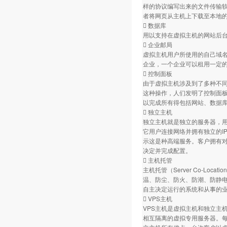
样的协议编写出来的文件传输软
者将网页从主机上下载至本地
 数据库
用以支持在虚拟主机的网站后台数
 企业邮局
虚拟主机用户所使用的自己域
企业，一个企业可以租用一定的
 控制面板
由于虚拟主机涉及到了多种不
这种操作，人们发明了控制面
以完成所有得包括网站、数据库
 独立主机
独立主机就是独立的服务器，
它用户连接网络并拥有独立的I
示这是种高端服务。客户拥有
决定并完成配置。
 主机托管
主机托管（Server Co-L
温、防尘、防火、防潮、防静
自主决定运行的系统和从事的业
 VPS主机
VPS主机是虚拟主机和独立主机
相互隔离的虚拟专用服务器。每