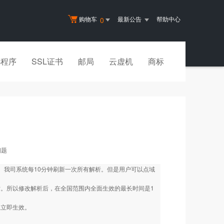
购物车
最新公告
帮助中心
0
小程序
SSL证书
邮局
云虚机
商标
问题
效。我司系统每10分钟刷新一次所有解析。但是用户可以点域
小时。所以修改解析后，在全国范围内全面生效的最长时间是1
上立即生效。