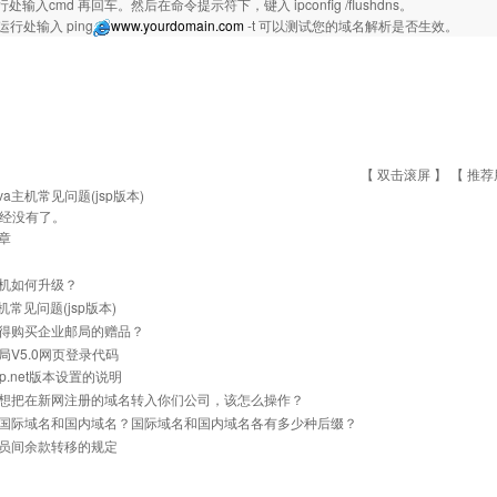
处输入cmd 再回车。然后在命令提示符下，键入 ipconfig /flushdns。
运行处输入 ping
www.yourdomain.com
-t 可以测试您的域名解析是否生效。
【 双击滚屏 】 【
推荐
ava主机常见问题(jsp版本)
经没有了。
章
机如何升级？
主机常见问题(jsp版本)
得购买企业邮局的赠品？
局V5.0网页登录代码
p.net版本设置的说明
想把在新网注册的域名转入你们公司，该怎么操作？
国际域名和国内域名？国际域名和国内域名各有多少种后缀？
员间余款转移的规定