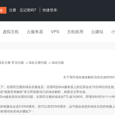
注册
忘记密码?
快捷登录:
虚拟主机
云服务器
VPS
主机租用
云建站
域名注册-常见问题
→
域名注册问题
→ 域名问题
关于我司域名修改解析后的生效时间
情况下，在我司注册的域名在修改后，在我司的dns服务器上的记录会在10分钟以内生
的“刷新所有解析”来立即刷新自己的域名解析，刷新后立即生效。
的Dns服务器存在缓存问题，在我司注册的域名的TTL值为3600，即缓存时间为1个
的电脑也会进行DNS缓存。您可以清空DNS缓存，这可能会使您的域名在您的电脑
解析缓存的具体步骤如下：