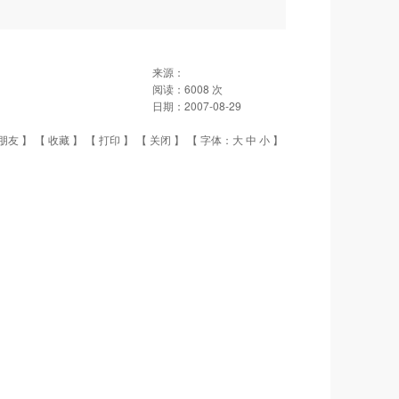
来源：
阅读：
6008
次
日期：
2007-08-29
朋友
】 【
收藏
】 【
打印
】 【
关闭
】 【 字体：
大
中
小
】