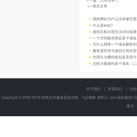
>> 相关文章
我的网站为什么没有被百度/G
什么是wap?
虚拟主机出现无法访问或者
一个空间能否绑定多个域名
为什么我将一个域名解析到
服务器托管与虚拟主机托管
代理分为哪些级别及享受什
怎样才能做到多个域名（二
关于我们
|
联系我们
|
付款
Copyright © 2002-2016 陌电共享服务器提供商 - 飞步物联 虎虾云 -com域名最
案号